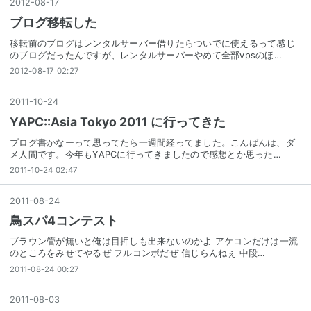
2012
-
08
-
17
ブログ移転した
移転前のブログはレンタルサーバー借りたらついでに使えるって感じ
のブログだったんですが、レンタルサーバーやめて全部vpsのほ…
2012-08-17 02:27
2011
-
10
-
24
YAPC::Asia Tokyo 2011 に行ってきた
ブログ書かなーって思ってたら一週間経ってました。こんばんは、ダ
メ人間です。今年もYAPCに行ってきましたので感想とか思った…
2011-10-24 02:47
2011
-
08
-
24
鳥スパ4コンテスト
ブラウン管が無いと俺は目押しも出来ないのかよ アケコンだけは一流
のところをみせてやるぜ フルコンボだぜ 信じらんねぇ 中段…
2011-08-24 00:27
2011
-
08
-
03